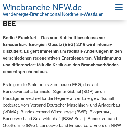
Windbranche-NRW.de
EEG 2016: Kritik von VDMA, BWE,
Biogasrat, BSW, BVG, LEE NRW und
Windenergie-Branchenportal Nordrhein-Westfalen
BEE
Berlin / Frankfurt – Das vom Kabinett beschlossene
Erneuerbare-Energien-Gesetz (EEG) 2016 wird intensiv
diskutiert. Es geht immerhin um radikale Änderungen in den
verschiedenen regenerativen Energiesparten. Vielstimmung
und differenziert fällt die Kritik aus den Brancheverbänden
dementsprechend aus.
Es folgen die Statements zum neuen EEG, das laut
Bundeswirtschaftsminister Sigmar Gabriel (SDP) einen
Paradigmenwechsel für die Regenerativen Energiewirtschaft
bedeutet, vom Verband Deutscher Maschinen- und Anlagenbau
(VDMA), Bundesverband Windenergie (BWE), Biogasrat+,
Bundesverband Solarwirtschaft (BSW-Solar), Bundesverband
Geothermie (BVG), Landesverband Erneuerbare Energien NRW