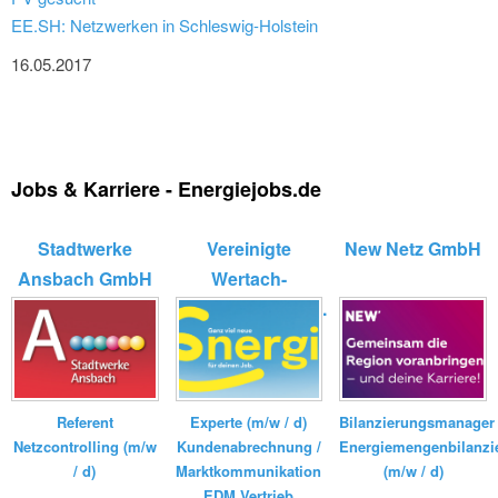
EE.SH: Netzwerken in Schleswig-Holstein
16.05.2017
Jobs & Karriere - Energiejobs.de
Stadtwerke
Vereinigte
New Netz GmbH
Ansbach GmbH
Wertach-
Elektrizitätswerk...
Bilanzierungsmanager
Referent
Experte (m/w / d)
Energiemengenbilanzi
Netzcontrolling (m/w
Kundenabrechnung /
(m/w / d)
/ d)
Marktkommunikation
EDM Vertrieb