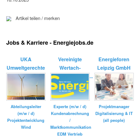
Artikel teilen / merken
Jobs & Karriere - Energiejobs.de
UKA
Vereinigte
Energieforen
Umweltgerechte
Wertach-
Leipzig GmbH
Kraftanlagen
Elektrizitätswerk...
GmbH ...
Experte (m/w / d)
Abteilungsleiter
Projektmanager
Kundenabrechnung
(m/w / d)
Digitalisierung & IT
/
Projektentwicklung
(all people)
Marktkommunikation
Wind
EDM Vertrieb