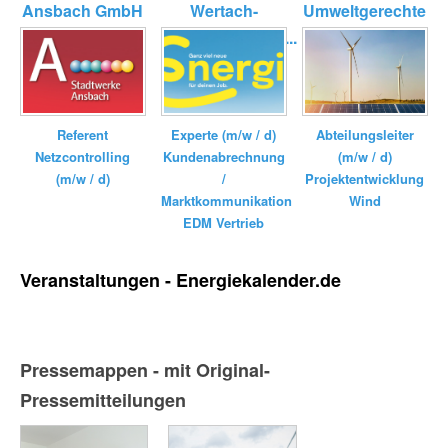
Ansbach GmbH
Wertach-
Umweltgerechte
Elektrizitätswerk...
Kraftanlagen
GmbH ...
Referent
Experte (m/w / d)
Abteilungsleiter
Netzcontrolling
Kundenabrechnung
(m/w / d)
(m/w / d)
/
Projektentwicklung
Marktkommunikation
Wind
EDM Vertrieb
Veranstaltungen - Energiekalender.de
Pressemappen - mit Original-
Pressemitteilungen