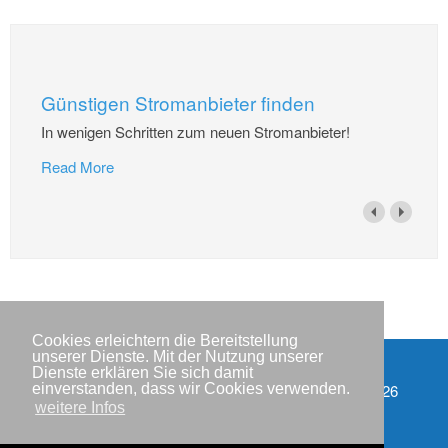
Günstigen Stromanbieter finden
In wenigen Schritten zum neuen Stromanbieter!
Read More
Cookies erleichtern die Bereitstellung
unserer Dienste. Mit der Nutzung unserer
Dienste erklären Sie sich damit
Impressum
Copyright © IWR 2026
einverstanden, dass wir Cookies verwenden.
weitere Infos
Datenschutzerklärung