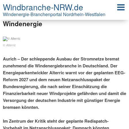
Windbranche-NRW.de
EEG-Reform und Netzanschlusspaket:
Alterric warnt vor Investitionsstopp bei
Windenergie-Branchenportal Nordrhein-Westfalen
Windenergie
© Alterric
Aurich – Der schleppende Ausbau der Stromnetze bremst
zunehmend die Windenergiebranche in Deutschland. Der
Energieparkentwickler Alterric warnt vor der geplanten EEG-
Reform 2027 und dem neuen Netzanschlusspaket der
Bundesregierung, die nach seiner Einschätzung die
Finanzierbarkeit neuer Windprojekte gefährden und damit die
Versorgung der deutschen Industrie mit günstiger Energie
bremsen könnten.
Im Zentrum der Kritik steht der geplante Redispatch-
Vorbehalt im Netzanschlusspaket: Demnach könnten