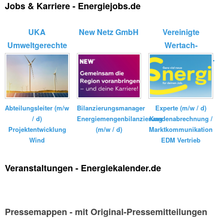
Jobs & Karriere - Energiejobs.de
UKA
New Netz GmbH
Vereinigte
Umweltgerechte
Wertach-
Kraftanlagen
Elektrizitätswerk...
GmbH ...
Bilanzierungsmanager
Experte (m/w / d)
Abteilungsleiter (m/w
Energiemengenbilanzierung
Kundenabrechnung /
/ d)
(m/w / d)
Marktkommunikation
Projektentwicklung
EDM Vertrieb
Wind
Veranstaltungen - Energiekalender.de
Pressemappen - mit Original-Pressemitteilungen