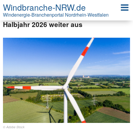
Windbranche-NRW.de
Erneuerbare bauen Vorsprung im
deutschen Strommix im ersten
Windenergie-Branchenportal Nordrhein-Westfalen
Halbjahr 2026 weiter aus
© Adobe Stock