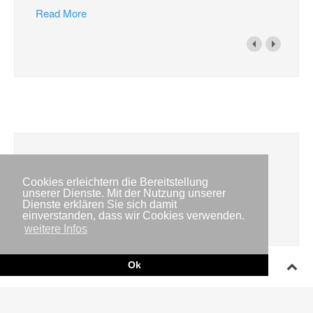
Read More
Veranstaltungen
Cookies erleichtern die Bereitstellung
unserer Dienste. Mit der Nutzung unserer
Die Veranstaltungen konnten nicht geladen werden,
Dienste erklären Sie sich damit
bitte versuchen Sie es erneut!
einverstanden, dass wir Cookies verwenden.
weitere Infos
Ok