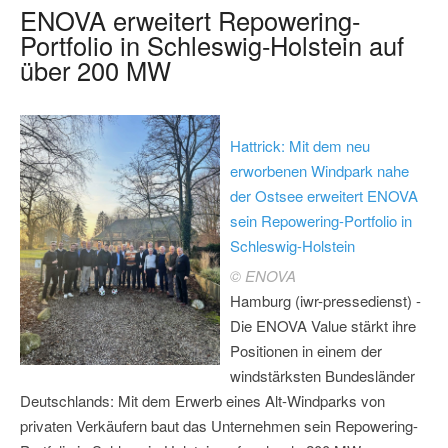
ENOVA erweitert Repowering-
Portfolio in Schleswig-Holstein auf
über 200 MW
Hattrick: Mit dem neu
erworbenen Windpark nahe
der Ostsee erweitert ENOVA
sein Repowering-Portfolio in
Schleswig-Holstein
© ENOVA
Hamburg (iwr-pressedienst) -
Die ENOVA Value stärkt ihre
Positionen in einem der
windstärksten Bundesländer
Deutschlands: Mit dem Erwerb eines Alt-Windparks von
privaten Verkäufern baut das Unternehmen sein Repowering-