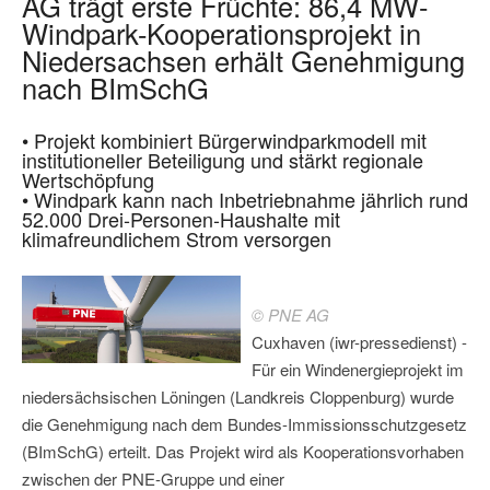
AG trägt erste Früchte: 86,4 MW-
Windpark-Kooperationsprojekt in
Niedersachsen erhält Genehmigung
nach BImSchG
• Projekt kombiniert Bürgerwindparkmodell mit
institutioneller Beteiligung und stärkt regionale
Wertschöpfung
• Windpark kann nach Inbetriebnahme jährlich rund
52.000 Drei-Personen-Haushalte mit
klimafreundlichem Strom versorgen
© PNE AG
Cuxhaven (iwr-pressedienst) -
Für ein Windenergieprojekt im
niedersächsischen Löningen (Landkreis Cloppenburg) wurde
die Genehmigung nach dem Bundes-Immissionsschutzgesetz
(BImSchG) erteilt. Das Projekt wird als Kooperationsvorhaben
zwischen der PNE-Gruppe und einer