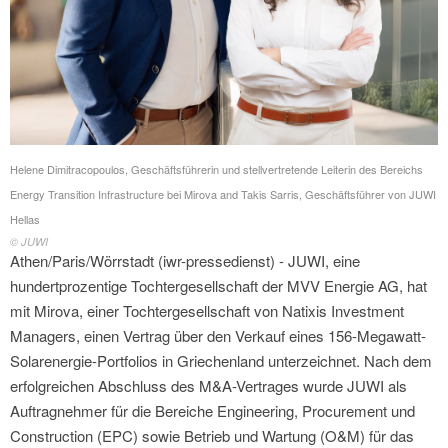
Helene Dimitracopoulos, Geschäftsführerin und stellvertretende Leiterin des Bereichs
Energy Transition Infrastructure bei Mirova and Takis Sarris, Geschäftsführer von JUWI
Hellas
© JUWI
Athen/Paris/Wörrstadt (iwr-pressedienst) - JUWI, eine
hundertprozentige Tochtergesellschaft der MVV Energie AG, hat
mit Mirova, einer Tochtergesellschaft von Natixis Investment
Managers, einen Vertrag über den Verkauf eines 156-Megawatt-
Solarenergie-Portfolios in Griechenland unterzeichnet. Nach dem
erfolgreichen Abschluss des M&A-Vertrages wurde JUWI als
Auftragnehmer für die Bereiche Engineering, Procurement und
Construction (EPC) sowie Betrieb und Wartung (O&M) für das