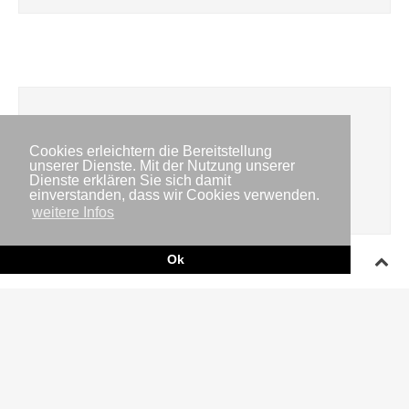
Veranstaltungen
Cookies erleichtern die Bereitstellung
unserer Dienste. Mit der Nutzung unserer
Die Veranstaltungen konnten nicht geladen werden,
Dienste erklären Sie sich damit
bitte versuchen Sie es erneut!
einverstanden, dass wir Cookies verwenden.
weitere Infos
Ok
Impressum
Copyright © IWR 2026
Datenschutzerklärung
Kontakt