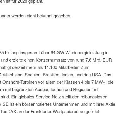
n ist für 2028 geplant.
arks werden nicht bekannt gegeben.
985 bislang insgesamt über 64 GW Windenergieleistung in
 und erzielte einen Konzernumsatz von rund 7,6 Mrd. EUR
tigt derzeit mehr als 11.100 Mitarbeiter. Zum
eutschland, Spanien, Brasilien, Indien, und den USA. Das
f Onshore-Turbinen vor allem der Klassen 4 bis 7 MW+, die
rn mit begrenzten Ausbauflächen und Regionen mit
sind. Ein globales Service-Netz stellt den reibungslosen
x SE ist ein börsennotiertes Unternehmen und mit ihrer Aktie
cDAX an der Frankfurter Wertpapierbörse gelistet.