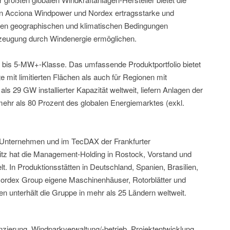
 Acciona Windpower und Nordex ertragsstarke und
 allen geographischen und klimatischen Bedingungen
zeugung durch Windenergie ermöglichen.
- bis 5-MW+-Klasse. Das umfassende Produktportfolio bietet
e mit limitierten Flächen als auch für Regionen mit
ls 29 GW installierter Kapazität weltweit, liefern Anlagen der
ehr als 80 Prozent des globalen Energiemarktes (exkl.
s Unternehmen und im TecDAX der Frankfurter
sitz hat die Management-Holding in Rostock, Vorstand und
. In Produktionsstätten in Deutschland, Spanien, Brasilien,
 Nordex Group eigene Maschinenhäuser, Rotorblätter und
 unterhält die Gruppe in mehr als 25 Ländern weltweit.
nzierung, Windparkverwaltung/-betrieb, Projektentwicklung,