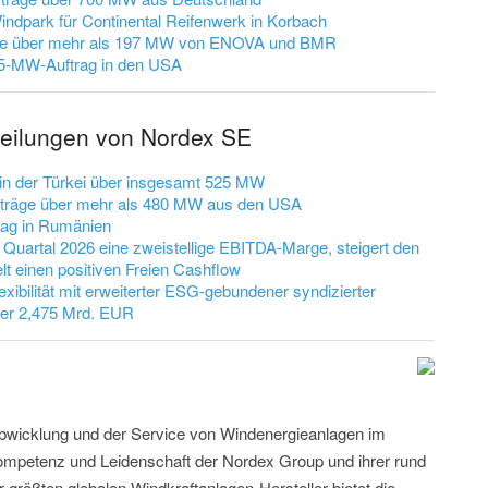
ndpark für Continental Reifenwerk in Korbach
äge über mehr als 197 MW von ENOVA und BMR
25-MW-Auftrag in den USA
tteilungen von Nordex SE
 in der Türkei über insgesamt 525 MW
fträge über mehr als 480 MW aus den USA
rag in Rumänien
 Quartal 2026 eine zweistellige EBITDA-Marge, steigert den
lt einen positiven Freien Cashflow
exibilität mit erweiterter ESG-gebundener syndizierter
über 2,475 Mrd. EUR
tabwicklung und der Service von Windenergieanlagen im
ompetenz und Leidenschaft der Nordex Group und ihrer rund
er größten globalen Windkraftanlagen-Hersteller bietet die