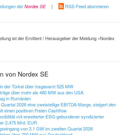
eilungen der
Nordex SE
|
RSS-Feed abonnieren
teilung ist der Emittent / Herausgeber der Meldung »Nordex
en von Nordex SE
 in der Türkei über insgesamt 525 MW
fträge über mehr als 480 MW aus den USA
rag in Rumänien
 Quartal 2026 eine zweistellige EBITDA-Marge, steigert den
lt einen positiven Freien Cashflow
exibilität mit erweiterter ESG-gebundener syndizierter
über 2,475 Mrd. EUR
agseingang von 3.1 GW im zweiten Quartal 2026
fträge über 700 MW aus Deutschland