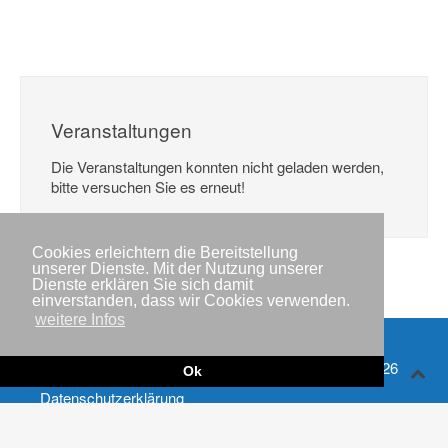
Veranstaltungen
Die Veranstaltungen konnten nicht geladen werden,
bitte versuchen Sie es erneut!
Cookies erleichtern die Bereitstellung
unserer Dienste. Mit der Nutzung unserer
Dienste erklären Sie sich damit
einverstanden, dass wir Cookies verwenden.
weitere Infos
Impressum
Copyright © IWR 2026
Ok
Datenschutzerklärung
Kontakt