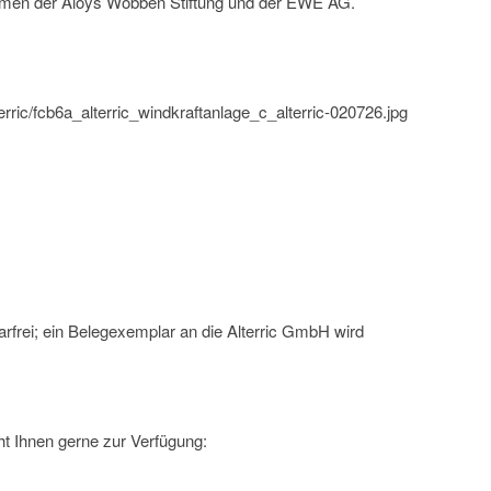
ehmen der Aloys Wobben Stiftung und der EWE AG.
erric/fcb6a_alterric_windkraftanlage_c_alterric-020726.jpg
rfrei; ein Belegexemplar an die Alterric GmbH wird
t Ihnen gerne zur Verfügung: