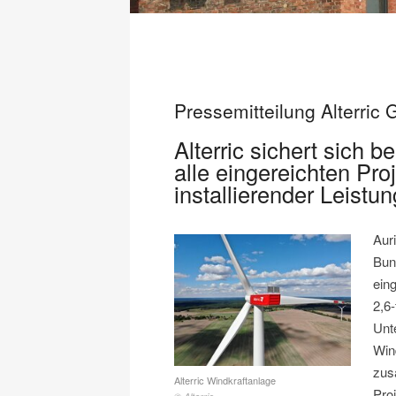
Pressemitteilung Alterric
Alterric sichert sich
alle eingereichten Pr
installierender Leistun
Aur
Bun
eing
2,6
Unt
Win
zus
Alterric Windkraftanlage
Pro