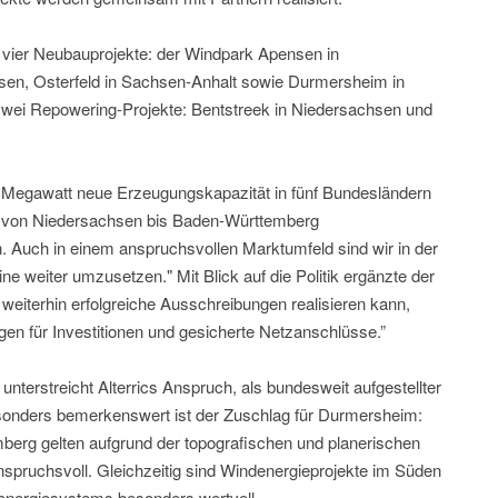
d vier Neubauprojekte: der Windpark Apensen in
sen, Osterfeld in Sachsen-Anhalt sowie Durmersheim in
ei Repowering-Projekte: Bentstreek in Niedersachsen und
2 Megawatt neue Erzeugungskapazität in fünf Bundesländern
it von Niedersachsen bis Baden-Württemberg
. Auch in einem anspruchsvollen Marktumfeld sind wir in der
e weiter umzusetzen." Mit Blick auf die Politik ergänzte der
weiterhin erfolgreiche Ausschreibungen realisieren kann,
en für Investitionen und gesicherte Netzanschlüsse.”
unterstreicht Alterrics Anspruch, als bundesweit aufgestellter
sonders bemerkenswert ist der Zuschlag für Durmersheim:
berg gelten aufgrund der topografischen und planerischen
ruchsvoll. Gleichzeitig sind Windenergieprojekte im Süden
tenergiesystems besonders wertvoll.