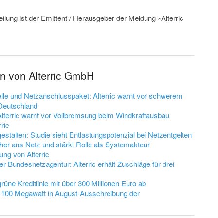
eilung ist der Emittent / Herausgeber der Meldung »Alterric
en von Alterric GmbH
le und Netzanschlusspaket: Alterric warnt vor schwerem
 Deutschland
 Alterric warnt vor Vollbremsung beim Windkraftausbau
ric
 gestalten: Studie sieht Entlastungspotenzial bei Netzentgelten
icher ans Netz und stärkt Rolle als Systemakteur
ung von Alterric
undesnetzagentur: Alterric erhält Zuschläge für drei
grüne Kreditlinie mit über 300 Millionen Euro ab
er 100 Megawatt in August-Ausschreibung der