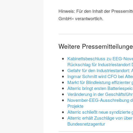
Hinweis: Für den Inhalt der Pressemitt
GmbH« verantwortlich.
Weitere Pressemitteilung
Kabinettsbeschluss zu EEG-Novel
Rückschlag für Industriestandort
Gefahr für den Industriestandort:
Ingmar Schmitt wird CFO bei Alter
Markt für Blindleistung effizienter
Alterric bringt ersten Batteriespe
Veränderung in der Geschäftsführ
November-EEG-Ausschreibung der B
Projekte
Alterric schließt neue syndizierte 
Alterric erhält Zuschläge von üb
Bundesnetzagentur