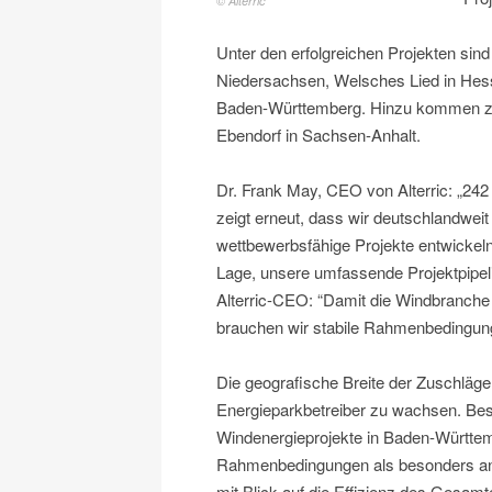
© Alterric
Unter den erfolgreichen Projekten sin
Niedersachsen, Welsches Lied in Hes
Baden-Württemberg. Hinzu kommen zw
Ebendorf in Sachsen-Anhalt.
Dr. Frank May, CEO von Alterric: „24
zeigt erneut, dass wir deutschlandwe
wettbewerbsfähige Projekte entwickeln
Lage, unsere umfassende Projektpipelin
Alterric-CEO: “Damit die Windbranche 
brauchen wir stabile Rahmenbedingung
Die geografische Breite der Zuschläge 
Energieparkbetreiber zu wachsen. Be
Windenergieprojekte in Baden-Württem
Rahmenbedingungen als besonders ansp
mit Blick auf die Effizienz des Gesam